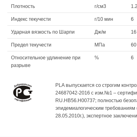
Плотность
г/см3
1.
Индекс текучести
г/10 мин
6
Ударная вязкость по Шарпи
Дж/м
16
Предел текучести
МПа
60
Относительное удлинение при
%
6
разрыве
PLA выпускается со строгим контро
24687042-2016 с изм.№1 – сертиф
RU.HB56.H00737; полностью безопа
эпидемиалогическим требованиям
28.05.2010г.), экспертное заключ