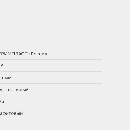
ТРИМПЛАСТ (Россия)
LA
75 мм
епрозрачный
75
рафитовый