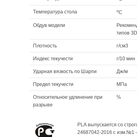
о
Температура стола
С
Обдув модели
Рекомен
типов 3
Плотность
г/см3
Индекс текучести
г/10 мин
Ударная вязкость по Шарпи
Дж/м
Предел текучести
МПа
Относительное удлинение при
%
разрыве
PLA выпускается со строг
24687042-2016 с изм.№1 