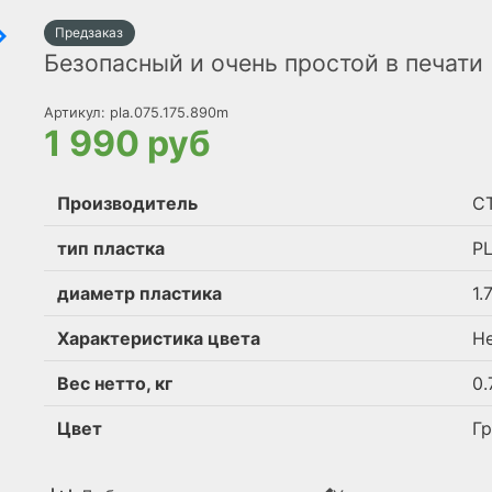
Предзаказ
Безопасный и очень простой в печати
Артикул:
pla.075.175.890m
1 990 руб
Производитель
С
тип пластка
P
диаметр пластика
1.
Характеристика цвета
Н
Вес нетто, кг
0.
Цвет
Г