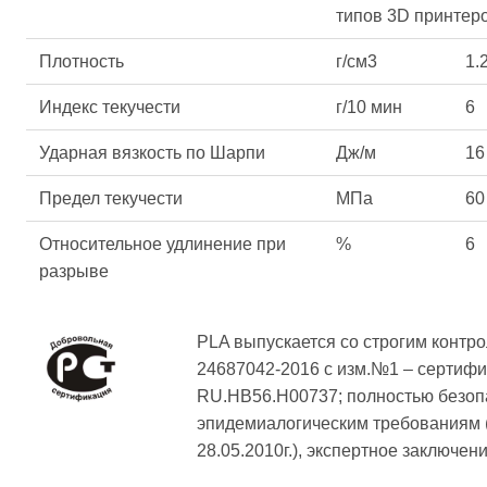
типов 3D принтер
Плотность
г/см3
1.
Индекс текучести
г/10 мин
6
Ударная вязкость по Шарпи
Дж/м
16
Предел текучести
МПа
60
Относительное удлинение при
%
6
разрыве
PLA выпускается со строгим контро
24687042-2016 с изм.№1 – сертиф
RU.HB56.H00737; полностью безопа
эпидемиалогическим требованиям
28.05.2010г.), экспертное заключ