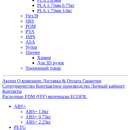
PLA 2.85мм
PLA 1.75мм 0.75кг
PLA 1.75мм 3.0кг
Flex39
SBS
POM
PVA
HiPS
ASA
Nylon
Прочее
Химия
Для 3D ручек
Уцененный товар
Акции
О компании
Доставка & Оплата
Гарантии
Сотрудничество
Контрактное производство
Личный кабинет
Контакты
Расходные FDM (FFF) материалы ECOFIL
ABS+
ABS+ 1.0кг
ABS+ 0.75кг
ABS+ 2.25кг
PETG