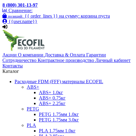
8 (800) 301-13-97
Сравнение:
{{ order_lines }}
на сумму:
корзина пуста
позиций:
{{user.name}}
Акции
О компании
Доставка & Оплата
Гарантии
Сотрудничество
Контрактное производство
Личный кабинет
Контакты
Каталог
Расходные FDM (FFF) материалы ECOFIL
ABS+
ABS+ 1.0кг
ABS+ 0.75кг
ABS+ 2.25кг
PETG
PETG 1.75мм 1.0кг
PETG 1.75мм 3.0кг
PLA
PLA 1.75мм 1.0кг