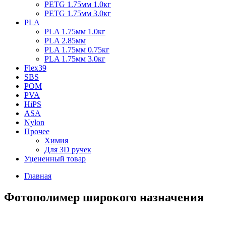
PETG 1.75мм 1.0кг
PETG 1.75мм 3.0кг
PLA
PLA 1.75мм 1.0кг
PLA 2.85мм
PLA 1.75мм 0.75кг
PLA 1.75мм 3.0кг
Flex39
SBS
POM
PVA
HiPS
ASA
Nylon
Прочее
Химия
Для 3D ручек
Уцененный товар
Главная
Фотополимер широкого назначения