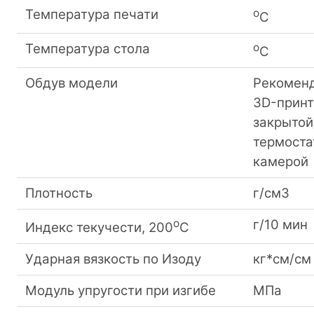
Температура печати
о
С
Температура стола
о
С
Обдув модели
Рекоменд
3D-принт
закрытой
термоста
камерой
Плотность
г/см3
о
г/10 мин
Индекс текучести, 200
С
Ударная вязкость по Изоду
кг*см/см
Модуль упругости при изгибе
МПа