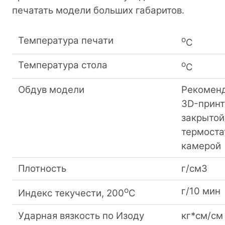
печатать модели больших габаритов.
Температура печати
о
С
Температура стола
о
С
Обдув модели
Рекоменд
3D-принт
закрытой
термоста
камерой
Плотность
г/см3
о
г/10 мин
Индекс текучести, 200
С
Ударная вязкость по Изоду
кг*см/см